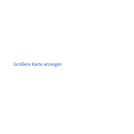
Größere Karte anzeigen
Impressum
|
Datenschutz
Copyright 2024 med-heukelbach.de