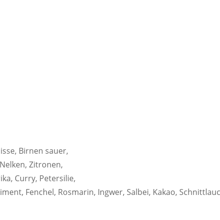
r
lisse, Birnen sauer,
Nelken, Zitronen,
a, Curry, Petersilie,
, Piment, Fenchel, Rosmarin, Ingwer, Salbei, Kakao, Schnittl