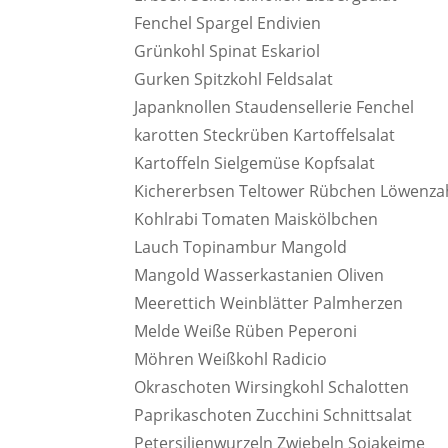
Fenchel Spargel Endivien
Grünkohl Spinat Eskariol
Gurken Spitzkohl Feldsalat
Japanknollen Staudensellerie Fenchel
karotten Steckrüben Kartoffelsalat
Kartoffeln Sielgemüse Kopfsalat
Kichererbsen Teltower Rübchen Löwenz
Kohlrabi Tomaten Maiskölbchen
Lauch Topinambur Mangold
Mangold Wasserkastanien Oliven
Meerettich Weinblätter Palmherzen
Melde Weiße Rüben Peperoni
Möhren Weißkohl Radicio
Okraschoten Wirsingkohl Schalotten
Paprikaschoten Zucchini Schnittsalat
Petersilienwurzeln Zwiebeln Sojakeime