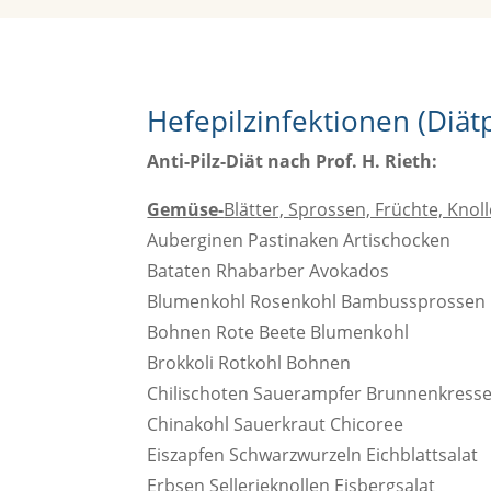
Hefepilzinfektionen (Diät
Anti-Pilz-Diät nach Prof. H. Rieth:
Gemüse-
Blätter, Sprossen, Früchte, Knol
Auberginen Pastinaken Artischocken
Bataten Rhabarber Avokados
Blumenkohl Rosenkohl Bambussprossen
Bohnen Rote Beete Blumenkohl
Brokkoli Rotkohl Bohnen
Chilischoten Sauerampfer Brunnenkress
Chinakohl Sauerkraut Chicoree
Eiszapfen Schwarzwurzeln Eichblattsalat
Erbsen Sellerieknollen Eisbergsalat