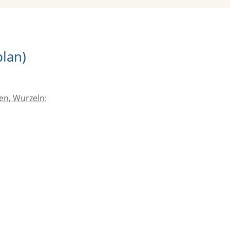
plan)
len, Wurzeln
:
e